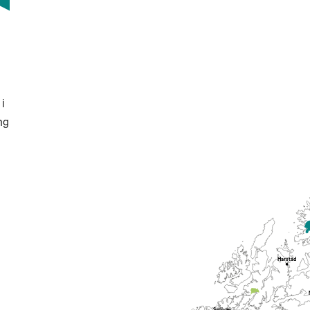
i
ng
Harstad