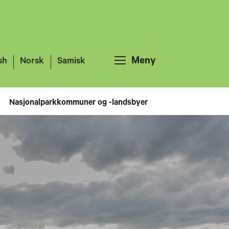
Meny
sh
Norsk
Samisk
Nasjonalparkkommuner og -landsbyer