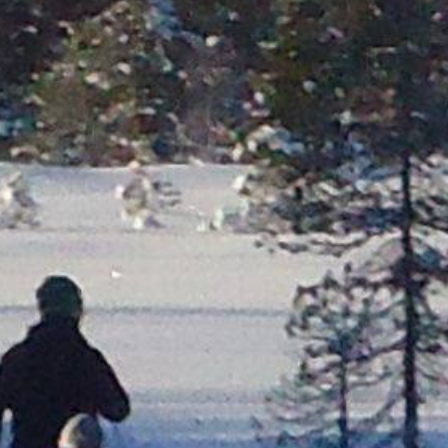
Steinkjer
Trondheim
Røros
bås