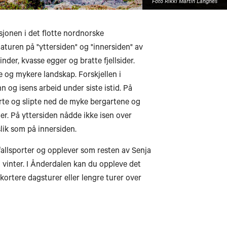
Foto Rikki Martin Langnes
jonen i det flotte nordnorske
naturen på "yttersiden" og "innersiden" av
nder, kvasse egger og bratte fjellsider.
e og mykere landskap. Forskjellen i
n og isens arbeid under siste istid. På
rte og slipte ned de myke bergartene og
r. På yttersiden nådde ikke isen over
slik som på innersiden.
fallsporter og opplever som resten av Senja
vinter. I Ånderdalen kan du oppleve det
 kortere dagsturer eller lengre turer over