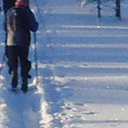
Trysil
Lillehammer
Oslo
Tønsberg
Fredrikstad
efjord