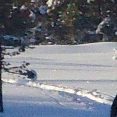
Molde
Ålesund
Geiranger
Dom
Lom
Førde
Leikanger