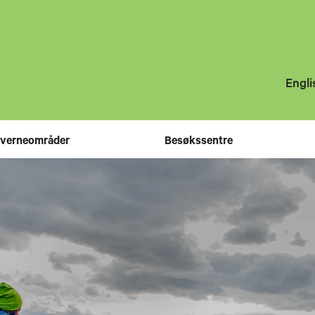
Engli
 verneområder
Besøkssentre