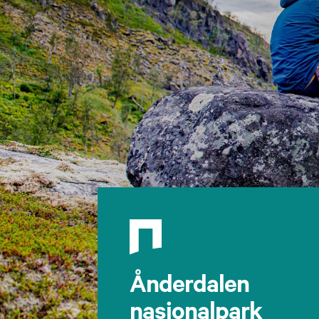
Ånderdalen
nasjonalpark