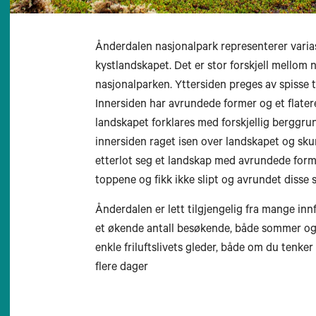
Ånderdalen nasjonalpark representerer varias
kystlandskapet. Det er stor forskjell mellom 
nasjonalparken. Yttersiden preges av spisse ti
Innersiden har avrundede former og et flater
landskapet forklares med forskjellig berggrun
innersiden raget isen over landskapet og sku
etterlot seg et landskap med avrundede forme
toppene og fikk ikke slipt og avrundet disse 
Ånderdalen er lett tilgjengelig fra mange inn
et økende antall besøkende, både sommer og 
enkle friluftslivets gleder, både om du tenker
flere dager