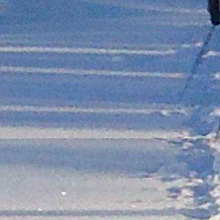
Lærdal
Bergen
Geilo
Odda
Rjukan
Stavanger
Sand
Kragerø
Arendal
Kristiansand