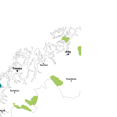
Lakselv
Alta
Karasjok
Storslett
Tromsø
Kautokeino
Bardufoss
Narvik