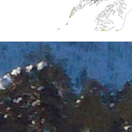
Svolvær
Bodø
Mo i Rana
Brønnøysund