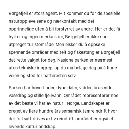
Børgefjell er storslagent. Hit kommer du for de spesielle
naturopplevelsene og nærkontakt med det
opprinnelige uten å bli forstyrret av andre. Her er det få
hytter og ingen merka stier, Børgefjell er ikke noe
utpreget turistområde. Men elsker du å oppsøke
spennende områder med telt og fiskestang er Børgefjell
det rette valget for deg. Nasjonalparken er nærmest
uten tekniske inngrep, og du må belage deg på å finne
veien og sted for natterasten selv.
Parken har høye tinder, dype daler, vidder, brusende
vassdrag og stille fjellvann. Området representerer noe
Trom
av det beste vi har av natur i Norge. Landskapet er
preget av flere hundre års sørsamisk tamreindrift hvor
det fortsatt drives aktiv reindrift, området er også et
Bardufos
levende kulturlandskap.