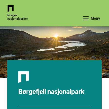
Tilbake
til
Norges
forsiden
Meny
nasjonalparker
Børgefjell nasjonalpark