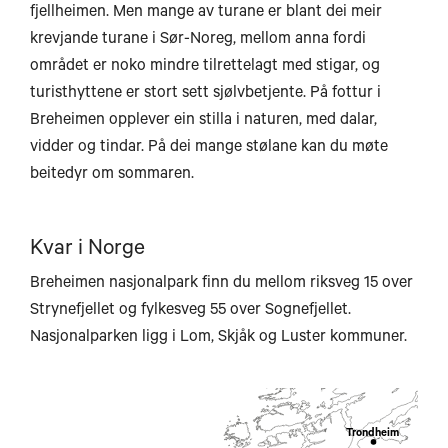
fjellheimen. Men mange av turane er blant dei meir
Longyearbyen
krevjande turane i Sør-Noreg, mellom anna fordi
området er noko mindre tilrettelagt med stigar, og
turisthyttene er stort sett sjølvbetjente. På fottur i
Breheimen opplever ein stilla i naturen, med dalar,
vidder og tindar. På dei mange stølane kan du møte
beitedyr om sommaren.
Kvar i Norge
Breheimen nasjonalpark finn du mellom riksveg 15 over
Strynefjellet og fylkesveg 55 over Sognefjellet.
Nasjonalparken ligg i Lom, Skjåk og Luster kommuner.
Ste
Trondheim