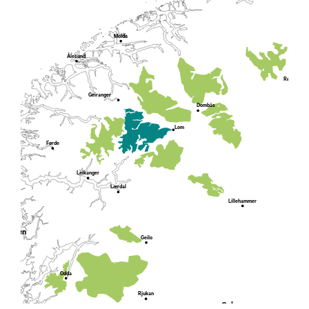
Molde
Ålesund
Røros
Geiranger
Dombås
Lom
Førde
Leikanger
Lærdal
Lillehammer
Bergen
Geilo
Odda
Rjukan
Oslo