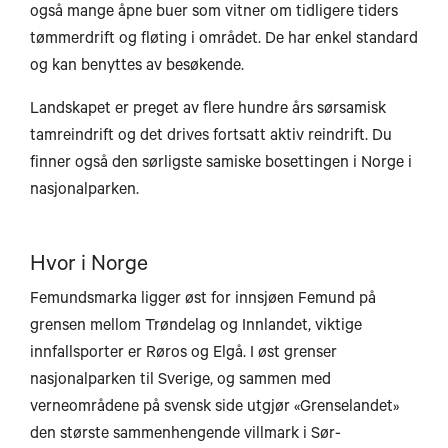
også mange åpne buer som vitner om tidligere tiders
tømmerdrift og fløting i området. De har enkel standard
og kan benyttes av besøkende.
Landskapet er preget av flere hundre års sørsamisk
Bodø
tamreindrift og det drives fortsatt aktiv reindrift. Du
finner også den sørligste samiske bosettingen i Norge i
nasjonalparken.
Mo i Rana
Hvor i Norge
Femundsmarka ligger øst for innsjøen Femund på
grensen mellom Trøndelag og Innlandet, viktige
Brønnøysund
innfallsporter er Røros og Elgå. I øst grenser
nasjonalparken til Sverige, og sammen med
verneområdene på svensk side utgjør «Grenselandet»
den største sammenhengende villmark i Sør-