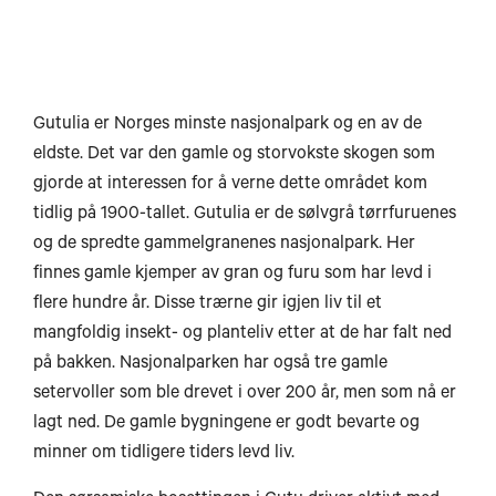
H
Gutulia er Norges minste nasjonalpark og en av de
Svolvær
eldste. Det var den gamle og storvokste skogen som
gjorde at interessen for å verne dette området kom
tidlig på 1900-tallet. Gutulia er de sølvgrå tørrfuruenes
og de spredte gammelgranenes nasjonalpark. Her
finnes gamle kjemper av gran og furu som har levd i
Bodø
flere hundre år. Disse trærne gir igjen liv til et
mangfoldig insekt- og planteliv etter at de har falt ned
på bakken. Nasjonalparken har også tre gamle
setervoller som ble drevet i over 200 år, men som nå er
Mo i Rana
lagt ned. De gamle bygningene er godt bevarte og
minner om tidligere tiders levd liv.