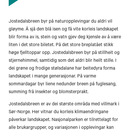
Jostedalsbreen byr på naturopplevingar du aldri vil
gløyme. Å sjå den blå isen og få vite korleis landskapet
blir forma av is, stein og vatn gjev deg kjensle av å være
liten i det store biletet. På det store breplatået stikk
høge fjelltoppar opp. Jostedalsbreen byr på stillheit og
stjernehimmel, samtidig som det aldri blir heilt stille. I
dei grøne og frodige stølsdalane har beitedyra forma
landskapet i mange generasjonar. På varme
sommardagar byr liene nedunder breen på fuglesang,
summing frå insekter og blomsterprakt.
Jostedalsbreen er av dei største områda med villmark i
Longyearbyen
Sør-Norge. Her vitnar du korleis klimaendringane
påverkar landskapet. Nasjonalparken er tilrettelagt for
alle brukargrupper, og variasjonen i opplevingar kan