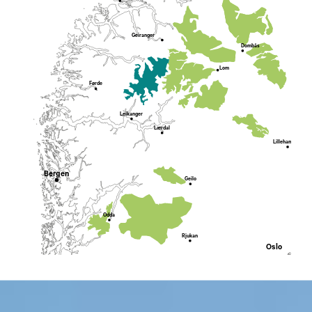
Geiranger
Dombås
Lom
Førde
Leikanger
Lærdal
Lillehammer
Bergen
Geilo
Odda
Rjukan
Oslo
Tønsberg
Stavanger
Fredriks