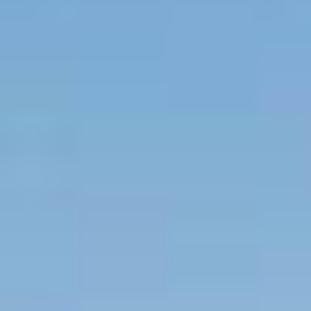
Sandefjord
Kragerø
Arendal
Kristiansand