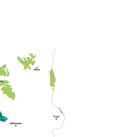
Steinkjer
Trondheim
Røros
bås
Trysil
Lillehammer