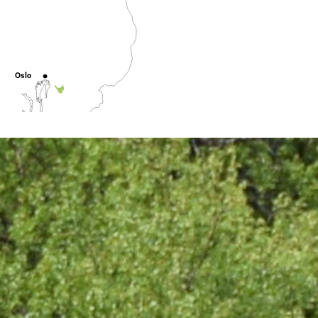
Oslo
Tønsberg
Fredrikstad
defjord