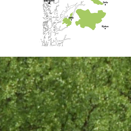
Bergen
Geilo
Odda
Rjukan
Stavanger
San
Kragerø
Arendal
Kristiansand