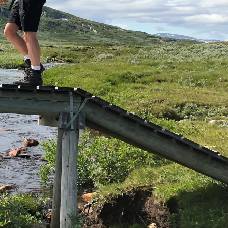
Harstad
Svolvær