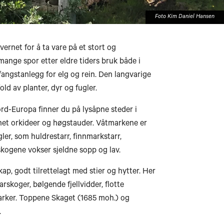
Foto Kim Daniel Hansen
Bodø
rnet for å ta vare på et stort og
 mange spor etter eldre tiders bruk både i
 fangstanlegg for elg og rein. Den langvarige
ld av planter, dyr og fugler.
Mo i Rana
rd-Europa finner du på lysåpne steder i
nnet orkideer og høgstauder. Våtmarkene er
ler, som huldrestarr, finnmarkstarr,
Brønnøysund
skogene vokser sjeldne sopp og lav.
ap, godt tilrettelagt med stier og hytter. Her
skoger, bølgende fjellvidder, flotte
arker. Toppene Skaget (1685 moh.) og
.