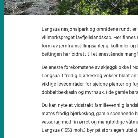
Langsua nasjonalpark og områdene rundt er ve
villmarkspreget lavfjellslandskap. Her finnes
Longyearbyen
form av jernframstillingsanlegg, kullmiler og
beitingen har bidratt til et enestående mangfo
De eneste forekomstene av skjeggklokke i No
Langsua. I frodig bjørkeskog vokser blant a
viktige leveområder for sjeldne planter og fug
dobbeltbekkasin og myrhauk. I de gamle bar
Du kan nyte et vidstrakt familievennlig landsk
møtes frodig bjørkeskog, gamle spennende bar
vassdrag med fin ørret og mangfoldige våtm
Langsua (1553 moh.) byr på storslagen utsikt