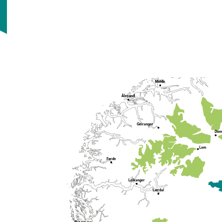
Molde
Ålesund
Geiranger
Dom
Lom
Førde
Leikanger
Lærdal