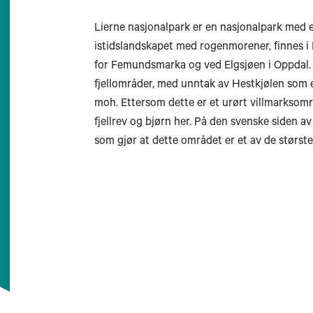
Lierne nasjonalpark er en nasjonalpark med e
istidslandskapet med rogenmorener, finnes i 
for Femundsmarka og ved Elgsjøen i Oppdal. N
fjellområder, med unntak av Hestkjølen som e
moh. Ettersom dette er et urørt villmarksområ
fjellrev og bjørn her. På den svenske siden a
som gjør at dette området er et av de stør