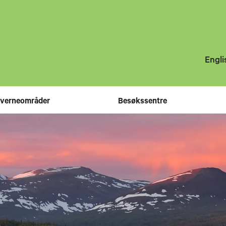
Engli
 verneområder
Besøkssentre