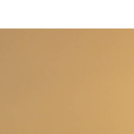
Ålesund
Ge
Førde
Leikang
Bergen
Odda