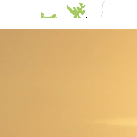
Molde
Røros
iranger
Dombås
Lom
er
Trysil
Lærdal
Lillehammer
Geilo
Rjukan
Oslo