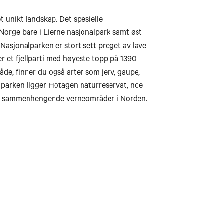
Storslett
Tromsø
t unikt landskap. Det spesielle
Norge bare i Lierne nasjonalpark samt øst
Kautoke
asjonalparken er stort sett preget av lave
Bardufoss
r et fjellparti med høyeste topp på 1390
Harstad
de, finner du også arter som jerv, gaupe,
v parken ligger Hotagen naturreservat, noe
Narvik
ste sammenhengende verneområder i Norden.
Svolvær
Bodø