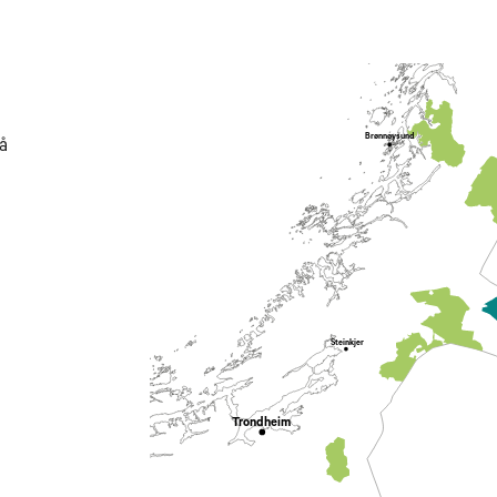
Brønnøysund
 å
Steinkjer
Trondheim