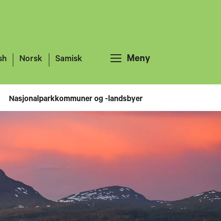
Meny
sh
Norsk
Samisk
Nasjonalparkkommuner og -landsbyer