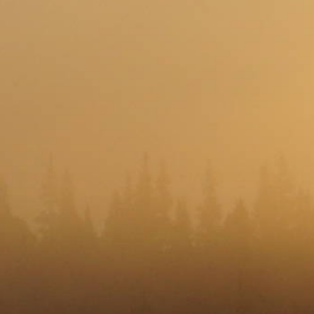
Stavanger
K