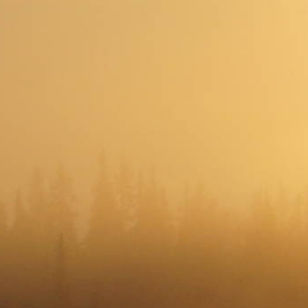
Tønsberg
Fredrikstad
Sandefjord
Kragerø
Arendal
ristiansand