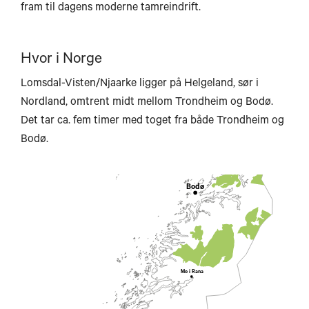
fram til dagens moderne tamreindrift.
Harstad
Hvor i Norge
Lomsdal-Visten/Njaarke ligger på Helgeland, sør i
Narvi
Nordland, omtrent midt mellom Trondheim og Bodø.
Svolvær
Det tar ca. fem timer med toget fra både Trondheim og
Bodø.
Bodø
Mo i Rana