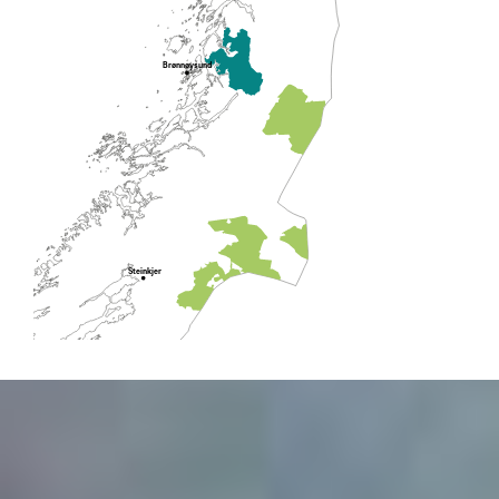
Brønnøysund
Steinkjer
Trondheim
Røros