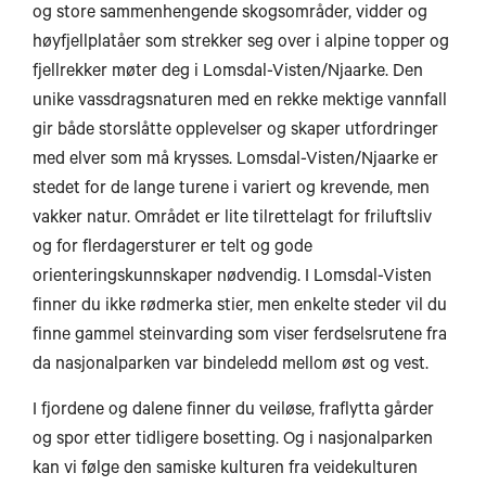
og store sammenhengende skogsområder, vidder og
høyfjellplatåer som strekker seg over i alpine topper og
fjellrekker møter deg i Lomsdal-Visten/Njaarke. Den
unike vassdragsnaturen med en rekke mektige vannfall
gir både storslåtte opplevelser og skaper utfordringer
med elver som må krysses. Lomsdal-Visten/Njaarke er
stedet for de lange turene i variert og krevende, men
vakker natur. Området er lite tilrettelagt for friluftsliv
og for flerdagersturer er telt og gode
orienteringskunnskaper nødvendig. I Lomsdal-Visten
finner du ikke rødmerka stier, men enkelte steder vil du
finne gammel steinvarding som viser ferdselsrutene fra
da nasjonalparken var bindeledd mellom øst og vest.
I fjordene og dalene finner du veiløse, fraflytta gårder
og spor etter tidligere bosetting. Og i nasjonalparken
kan vi følge den samiske kulturen fra veidekulturen