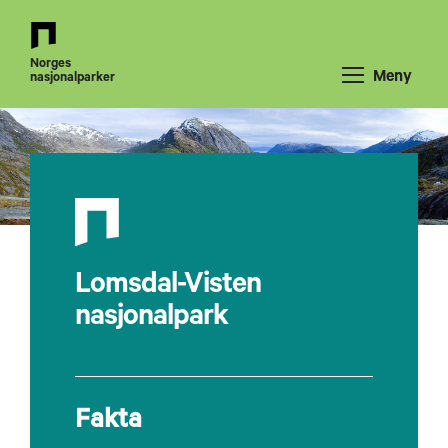
Tilbake
til
Norges
forsiden
Meny
nasjonalparker
Lomsdal-Visten
nasjonalpark
Fakta