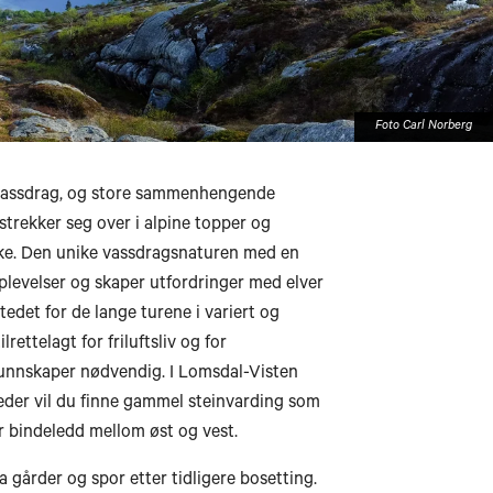
Foto Carl Norberg
å vassdrag, og store sammenhengende
strekker seg over i alpine topper og
rke. Den unike vassdragsnaturen med en
pplevelser og skaper utfordringer med elver
edet for de lange turene i variert og
rettelagt for friluftsliv og for
Storslett
skunnskaper nødvendig. I Lomsdal-Visten
Tromsø
teder vil du finne gammel steinvarding som
ar bindeledd mellom øst og vest.
Bardufoss
ta gårder og spor etter tidligere bosetting.