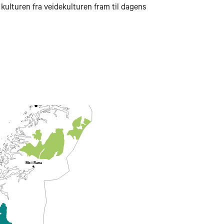
Harstad
kulturen fra veidekulturen fram til dagens
Narvik
Svolvær
Bodø
Mo i Rana