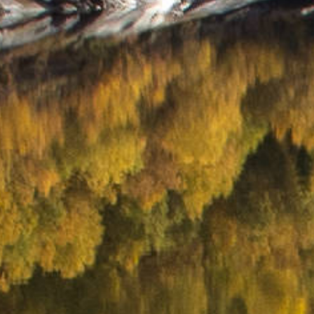
Førd
Bergen
Stavanger