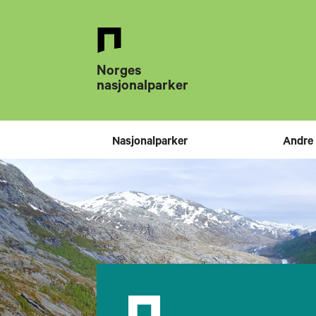
Tilbake
til
forsiden
Norges
nasjonalparker
Nasjonalparker
Andre