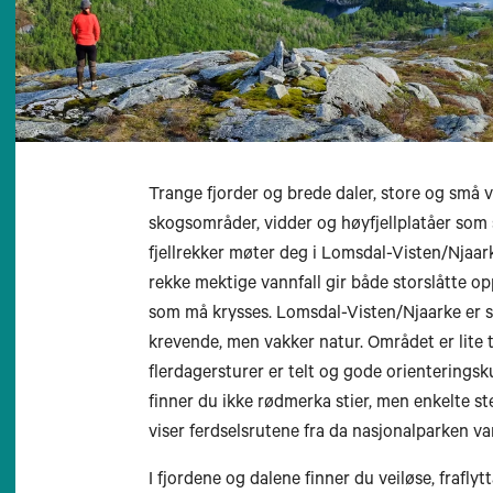
Trange fjorder og brede daler, store og sm
skogsområder, vidder og høyfjellplatåer som 
fjellrekker møter deg i Lomsdal-Visten/Njaa
rekke mektige vannfall gir både storslåtte o
som må krysses. Lomsdal-Visten/Njaarke er st
krevende, men vakker natur. Området er lite til
flerdagersturer er telt og gode orientering
finner du ikke rødmerka stier, men enkelte s
viser ferdselsrutene fra da nasjonalparken v
I fjordene og dalene finner du veiløse, fraflyt