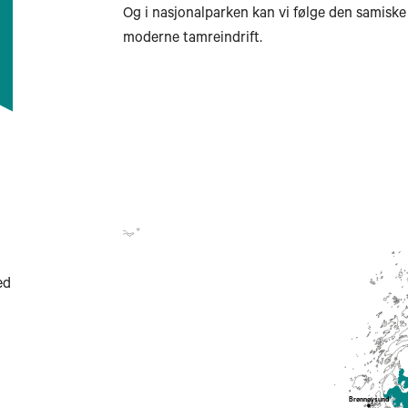
Og i nasjonalparken kan vi følge den samiske 
moderne tamreindrift.
earbyen
ed
Brønnøysund