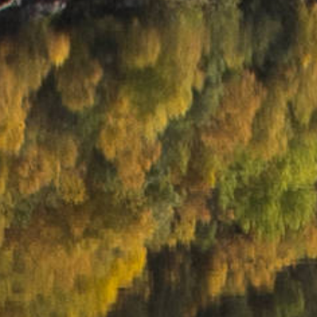
e
Leikanger
Trysil
Lærdal
Lillehammer
Geilo
Odda
Rjukan
Oslo
Tønsberg
Fredrikstad
Sandefjord
Kragerø
Arendal