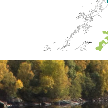
Steinkjer
Trondheim
Molde
Ålesund
Røros
Geiranger
Dombås
Lom