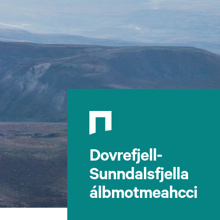
Dovrefjell-
Sunndalsfjella
álbmotmeahcci