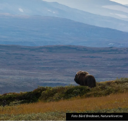
Harstad
Foto Bård Bredesen, Naturarkivet.no
Svolvær