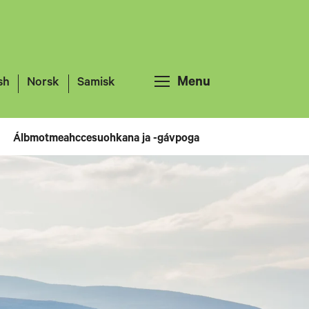
Menu
sh
Norsk
Samisk
Álbmotmeahccesuohkana ja -gávpoga