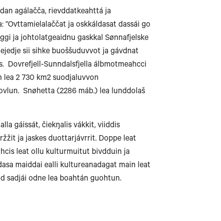
 dan agálačča, rievddatkeahttá ja
 ”Ovttamielalaččat ja oskkáldasat dassái go
aggi ja johtolatgeaidnu gaskkal Sønnafjelske
tejedje sii sihke buoššuduvvot ja gávdnat
Bodø
s. Dovrefjell-Sunndalsfjella álbmotmeahcci
in lea 2 730 km2 suodjaluvvon
vlun. Snøhetta (2286 máb.) lea lunddolaš
Mo i Rana
la gáissát, čiekŋalis vákkit, viiddis
žit ja jaskes duottarjávrrit. Doppe leat
hcis leat ollu kulturmuitut bivdduin ja
dasa maiddai ealli kultureanadagat main leat
Brønnøysund
d sadjái odne lea boahtán guohtun.