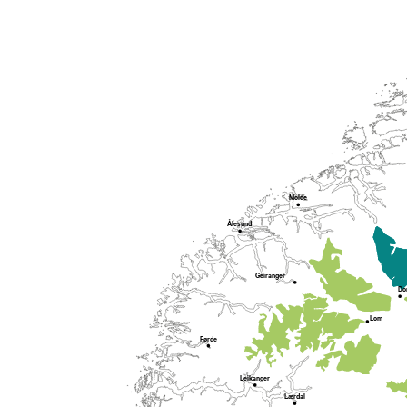
Molde
Ålesund
Geiranger
Do
Lom
Førde
Leikanger
Lærdal