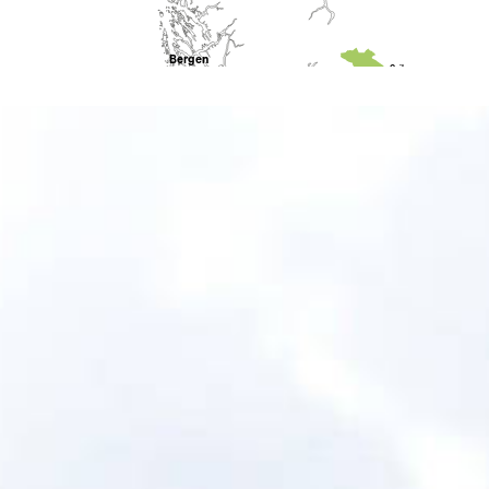
Bergen
Geilo
Odda
Rjukan
Stavanger
Sa
Kragerø
Arendal
Kristiansand