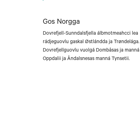
Gos Norgga
Dovrefjell-Sunndalsfjella álbmotmeahcci lea
rádjeguovlu gaskal Østlándda ja Trøndelága.
Dovrefjellguovlu vuolgá Dombåsas ja manná
Oppdalii ja Åndalsnesas manná Tynsetii.