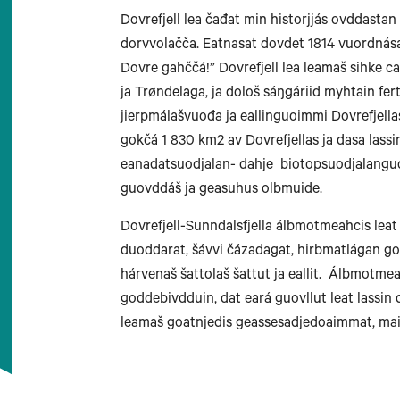
Dovrefjell lea čađat min historjjás ovddastan
dorvvolačča. Eatnasat dovdet 1814 vuordnása:
Dovre gahččá!” Dovrefjell lea leamaš sihke c
ja Trøndelaga, ja dološ sáŋgáriid myhtain fer
jierpmálašvuođa ja eallinguoimmi Dovrefjella
gokčá 1 830 km2 av Dovrefjellas ja dasa lass
eanadatsuodjalan- dahje biotopsuodjalanguo
Longyearbyen
guovddáš ja geasuhus olbmuide.
Dovrefjell-Sunndalsfjella álbmotmeahcis leat al
duoddarat, šávvi čázadagat, hirbmatlágan gorž
hárvenaš šattolaš šattut ja eallit. Álbmotmea
goddebivdduin, dat eará guovllut leat lassin 
leamaš goatnjedis geassesadjedoaimmat, mai