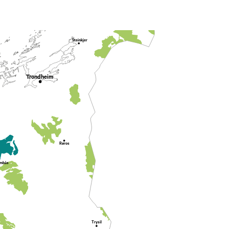
Steinkjer
Trondheim
Røros
mbås
Trysil