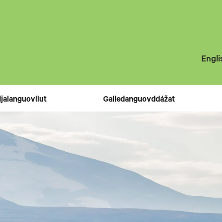
Engli
jalanguovllut
Galledanguovddážat