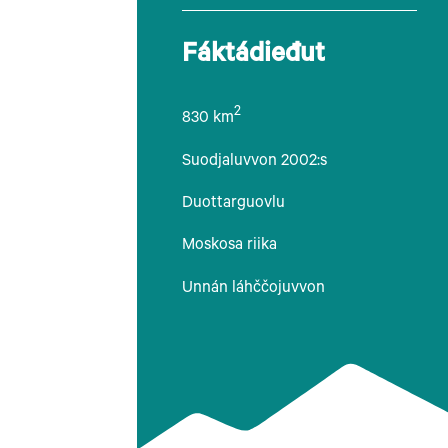
Fáktádieđut
2
830 km
Suodjaluvvon 2002:s
Duottarguovlu
Moskosa riika
Unnán láhččojuvvon