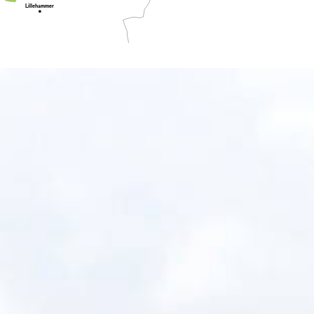
Lillehammer
Oslo
Tønsberg
Fredrikstad
ndefjord