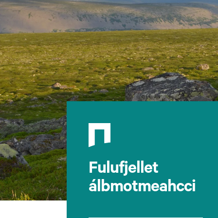
Fulufjellet
álbmotmeahcci