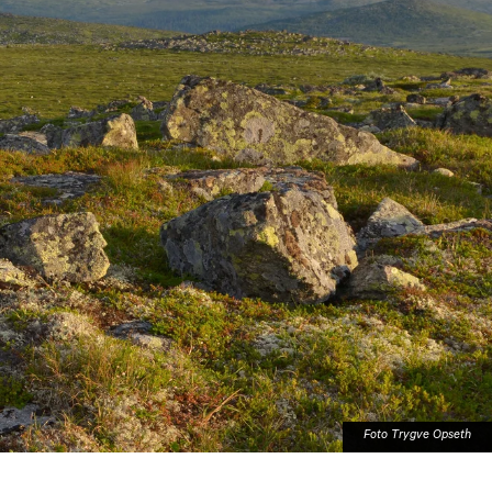
Storslett
Tromsø
Bardufoss
Harstad
Narvik
Svolvær
Foto Trygve Opseth