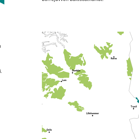
borrojuvvon bákteeatnamat.
Trondheim
Molde
n
Ålesund
Røros
Geiranger
.
Dombås
Lom
Førde
Leikanger
Trysil
Lærdal
Lillehammer
Geilo