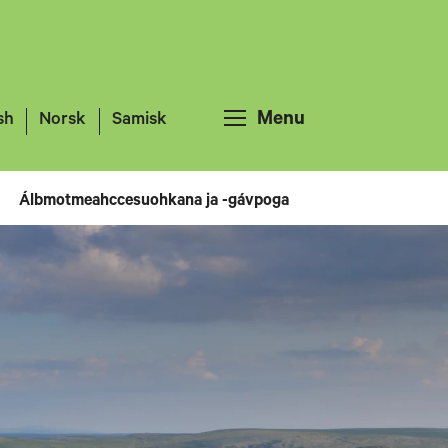
Menu
sh
Norsk
Samisk
Álbmotmeahccesuohkana ja -gávpoga