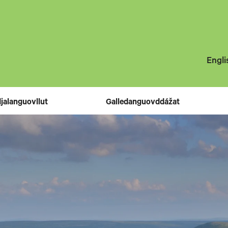
Engli
jalanguovllut
Galledanguovddážat