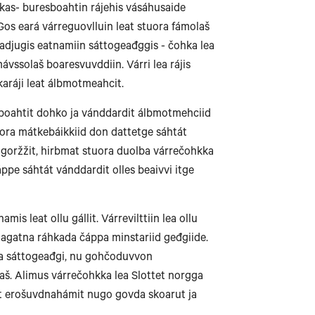
kkas- buresboahtin rájehis vásáhusaide
Bodø
Gos eará várreguovlluin leat stuora fámolaš
 badjugis eatnamiin sáttogeađggis - čohka lea
mávssolaš boaresvuvddiin. Várri lea rájis
karáji leat álbmotmeahcit.
Mo i Rana
ká boahtit dohko ja vánddardit álbmotmehciid
ora mátkebáikkiid don dattetge sáhtát
 goržžit, hirbmat stuora duolba várrečohkka
ppe sáhtát vánddardit olles beaivvi itge
und
mis leat ollu gállit. Várrevilttiin lea ollu
tagatna ráhkada čáppa minstariid geđgiide.
a sáttogeađgi, nu gohčoduvvon
aš. Alimus várrečohkka lea Slottet norgga
at erošuvdnahámit nugo govda skoarut ja