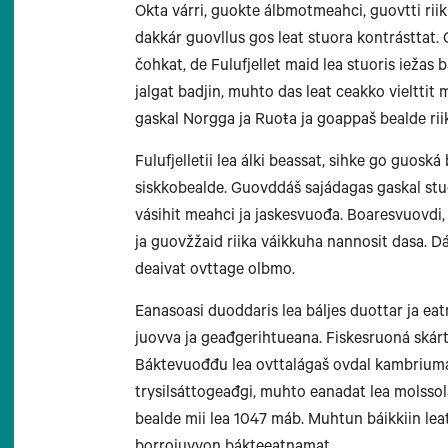
Okta várri, guokte álbmotmeahci, guovtti rii
dakkár guovllus gos leat stuora kontrásttat. 
čohkat, de Fulufjellet maid lea stuoris iežas
jalgat badjin, muhto das leat ceakko vielttit 
Longyearbyen
gaskal Norgga ja Ruoŧa ja goappaš bealde rii
Fulufjelletii lea álki beassat, sihke go guos
siskkobealde. Guovddáš sajádagas gaskal stu
vásihit meahci ja jaskesvuođa. Boaresvuovdi,
ja guovžžaid riika váikkuha nannosit dasa. Dá
Brønnøys
deaivat ovttage olbmo.
Eanasoasi duoddaris lea báljes duottar ja eatna
juovva ja geađgerihtueana. Fiskesruoná skár
Báktevuođđu lea ovttalágaš ovdal kambrium
trysilsáttogeađgi, muhto eanadat lea molssol
bealde mii lea 1047 máb. Muhtun báikkiin le
Steinkjer