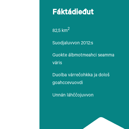
Fáktádieđut
2
82,5 km
Suodjaluvvon 2012:s
Guokte álbmotmeahci seamma
váris
Duolba várrečohkka ja dološ
goahccevuovdi
Unnán láhččojuvvon