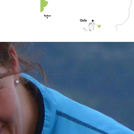
Odda
Rjukan
Oslo
Tønsberg
Fredrikstad
Sandefjord
Kragerø
Arendal
Kristiansand