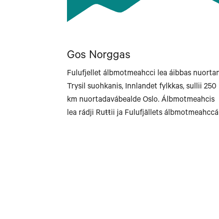
Gos Norggas
Fulufjellet álbmotmeahcci lea áibbas nuorta
Trysil suohkanis, Innlandet fylkkas, sullii 250
km nuortadavábealde Oslo. Álbmotmeahcis
lea rádji Ruŧŧii ja Fulufjällets álbmotmeahccái
Bergen