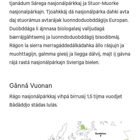
tjanádum Sárega nasjonálpárkkaj ja Stuor-Muorke
nasjonalpárkajn. Tjoahkkáj dá nasjonálpárka dahki avta
daj stuorámus avtarájak luonndoduobddágijs Europan.
Duobddága li ájnnasa biologalasj valljudagá
bærrájgåhtsemij ja luonndoduobddágij bisodibmáj.
Rágon la sierra merragáddedálkádahka ållo rásjujn ja
muohttagijn, galmma giesij ja liegga dálvij, majt ij gávna
rájá rastá nasjonálpárkajn Svieriga bielen.
Gånnå Vuonan
Rágo nasjonálpárkkaj vihpá birrusij 1,5 tijma vuodjet
Storslet
Bådåddjo stádas lulás.
Tromsø
Bardufoss