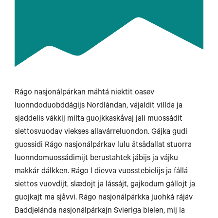
Rágo nasjonálpárkan máhtá niektit oasev
luonndoduobddágijs Nordlándan, vájaldit villda ja
sjaddelis vákkij milta guojkkaskåvaj jali muossádit
siettosvuodav viekses allavárreluondon. Gájka gudi
guossidi Rágo nasjonálpárkav lulu åtsådallat stuorra
luonndomuossádimijt berustahtek jábijs ja vájku
makkár dálkken. Rágo l dievva vuosstebielijs ja fállá
siettos vuovdijt, slædojt ja lássájt, gajkodum gállojt ja
guojkajt ma sjåvvi. Rágo nasjonálpárkka juohká rájáv
Baddjelánda nasjonálpárkajn Svieriga bielen, mij la