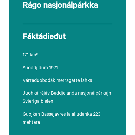
Rágo nasjonálpárkka
Fáktádieđut
171 km²
Suoddjidum 1971
Várreduobddák merragátte lahka
Juohká rájáv Baddjelánda nasjonálpárkajn
Svieriga bielen
Guojkan Bassejávres la alludahka 223
mehtara