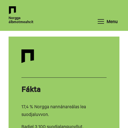
Back
to
Norgga
front
Menu
álbmotmeahcit
page
Fákta
17,4 % Norgga nannánareálas lea
suodjaluvvon.
Badjel 3 100 suodjalanguovllut.