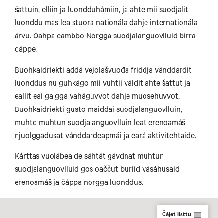
šattuin, elliin ja luondduhámiin, ja ahte mii suodjalit
luonddu mas lea stuora nationála dahje internationála
árvu. Oahpa eambbo Norgga suodjalanguovlluid birra
dáppe.
Buohkaidriekti addá vejolašvuođa friddja vánddardit
luonddus nu guhkágo mii vuhtii váldit ahte šattut ja
eallit eai galgga vaháguvvot dahje muosehuvvot.
Buohkaidriekti gusto maiddai suodjalanguovlluin,
muhto muhtun suodjalanguovlluin leat erenoamáš
njuolggadusat vánddardeapmái ja eará aktivitehtaide.
Kárttas vuolábealde sáhtát gávdnat muhtun
suodjalanguovlluid gos oaččut buriid vásáhusaid
erenoamáš ja čáppa norgga luonddus.
Čájet listtu