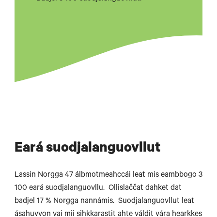
Eará suodjalanguovllut
Lassin Norgga 47 álbmotmeahccái leat mis eambbogo 3
100 eará suodjalanguovllu. Ollislaččat dahket dat
badjel 17 % Norgga nannámis. Suodjalanguovllut leat
ásahuvvon vai mii sihkkarastit ahte váldit vára hearkkes