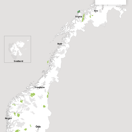
Alta
Tromsø
Bodø
Svalbard
Trondheim
Bergen
Oslo