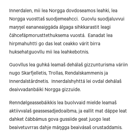
Innerdalen, mii lea Norgga dovdoseamos leahki, lea
Norgga vuosttaš suodjemeahcci. Guovlu suodjaluvvui
maŋŋel eananeaiggáda álgaga sihkkarastit leagi
čáhcefápmorusttethuksema vuostá. Eanadat lea
hirpmahuhtti go das leat ceakko várit birra
huksehatguovllu mii lea leahkebotnis.
Guovllus lea guhká leamaš dehálaš gizzunturisma váriin
nugo Skarfjelletis, Trollas, Rendalskammenis ja
Innerdalstårdnetis. Innerdalshyhttá lei ovdal dehálaš
deaivvadanbáiki Norgga gizzuide.
Renndølgeassebáikkis lea buolvvaid mielde leamaš
aktiivvalaš geassesadjedoaibma, ja eallit mat dáppe leat
ongyearbyen
dahket čábbámus gova gussiide geat juogo leat
beaivetuvrras dahje máŋgga beaivásaš orustaddamis.