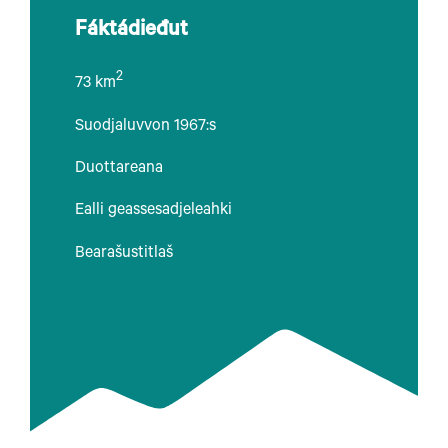
Fáktádieđut
2
73 km
Suodjaluvvon 1967:s
Duottareana
Ealli geassesadjeleahki
Bearašustitlaš