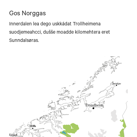
Gos Norggas
Innerdalen lea dego uskkádat Trollheimena
Brønnøysund
suodjemeahcci, dušše moadde kilomehtera eret
Sunndalsøras.
Steinkjer
Trondheim
Molde
Ålesund